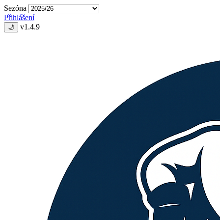
Sezóna
Přihlášení
v1.4.9
🌙