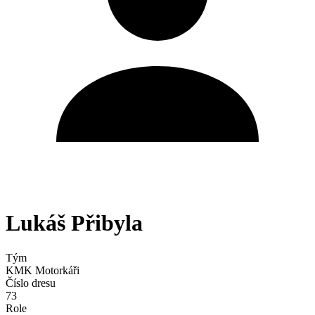
Lukáš Přibyla
Tým
KMK Motorkáři
Číslo dresu
73
Role