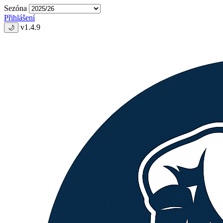
Sezóna
Přihlášení
v1.4.9
🌙