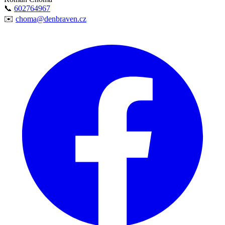
📞
602764967
✉️
choma@denbraven.cz