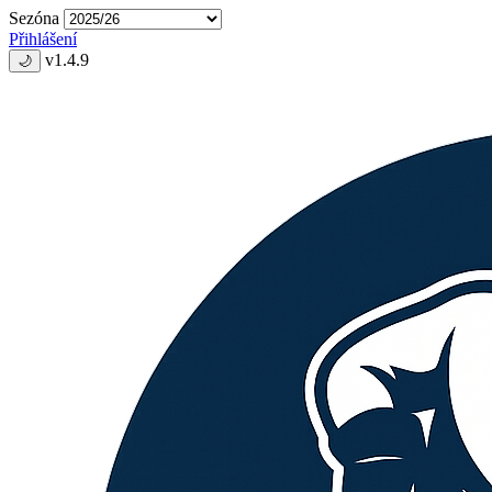
Sezóna
Přihlášení
v1.4.9
🌙