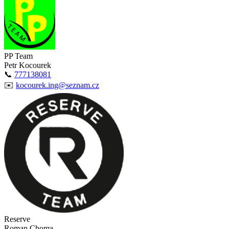
PP Team
Petr Kocourek
📞
777138081
✉️
kocourek.ing@seznam.cz
Reserve
Roman Choma