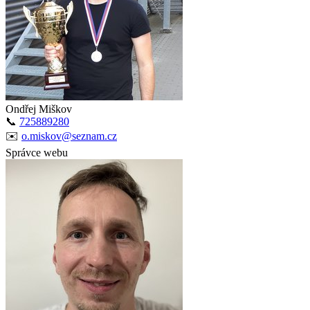
Ondřej Miškov
📞
725889280
✉️
o.miskov@seznam.cz
Správce webu