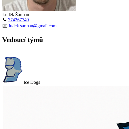
Luděk Šarman
📞
774267740
✉️
ludek.sarman@gmail.com
Vedoucí týmů
Ice Dogs