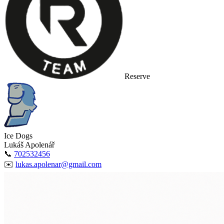
Reserve
Ice Dogs
Lukáš Apolenář
📞
702532456
✉️
lukas.apolenar@gmail.com