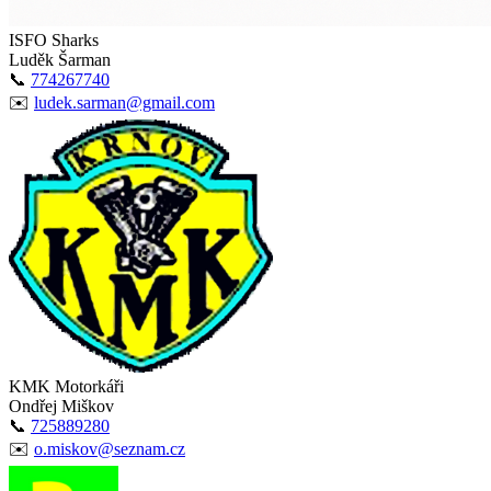
ISFO Sharks
Luděk Šarman
📞
774267740
✉️
ludek.sarman@gmail.com
KMK Motorkáři
Ondřej Miškov
📞
725889280
✉️
o.miskov@seznam.cz