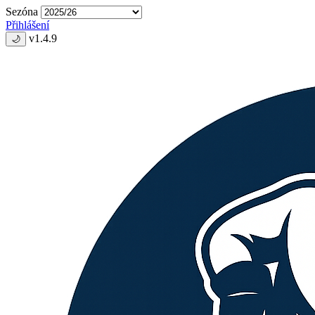
Sezóna
Přihlášení
v1.4.9
🌙