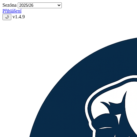
Sezóna
Přihlášení
v1.4.9
🌙