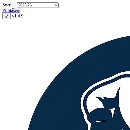
Sezóna
Přihlášení
v1.4.9
🌙