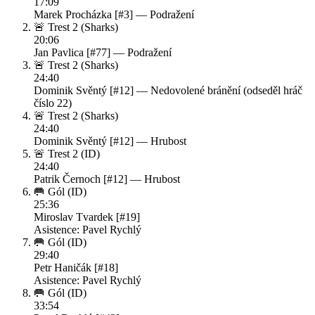
17:09
Marek Procházka [#3] —
Podražení
🚨 Trest 2
(Sharks)
20:06
Jan Pavlica [#77] —
Podražení
🚨 Trest 2
(Sharks)
24:40
Dominik Svěntý [#12] —
Nedovolené bránění (odseděl hráč
číslo 22)
🚨 Trest 2
(Sharks)
24:40
Dominik Svěntý [#12] —
Hrubost
🚨 Trest 2
(ID)
24:40
Patrik Černoch [#12] —
Hrubost
🥅 Gól
(ID)
25:36
Miroslav Tvardek [#19]
Asistence: Pavel Rychlý
🥅 Gól
(ID)
29:40
Petr Haničák [#18]
Asistence: Pavel Rychlý
🥅 Gól
(ID)
33:54