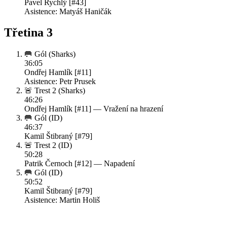
Pavel Rychlý [#43]
Asistence: Matyáš Haničák
Třetina 3
🥅 Gól
(Sharks)
36:05
Ondřej Hamlík [#11]
Asistence: Petr Prusek
🚨 Trest 2
(Sharks)
46:26
Ondřej Hamlík [#11] —
Vražení na hrazení
🥅 Gól
(ID)
46:37
Kamil Štibraný [#79]
🚨 Trest 2
(ID)
50:28
Patrik Černoch [#12] —
Napadení
🥅 Gól
(ID)
50:52
Kamil Štibraný [#79]
Asistence: Martin Holiš