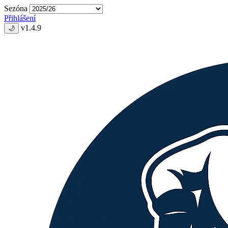
Sezóna
Přihlášení
v1.4.9
🌙