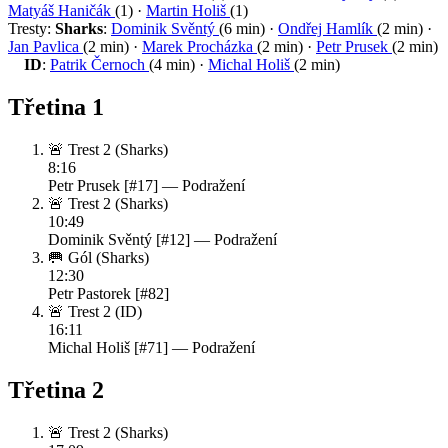
Matyáš Haničák
(1)
·
Martin Holiš
(1)
Tresty:
Sharks
:
Dominik Svěntý
(6 min)
·
Ondřej Hamlík
(2 min)
·
Jan Pavlica
(2 min)
·
Marek Procházka
(2 min)
·
Petr Prusek
(2 min)
ID
:
Patrik Černoch
(4 min)
·
Michal Holiš
(2 min)
Třetina 1
🚨 Trest 2
(Sharks)
8:16
Petr Prusek [#17] —
Podražení
🚨 Trest 2
(Sharks)
10:49
Dominik Svěntý [#12] —
Podražení
🥅 Gól
(Sharks)
12:30
Petr Pastorek [#82]
🚨 Trest 2
(ID)
16:11
Michal Holiš [#71] —
Podražení
Třetina 2
🚨 Trest 2
(Sharks)