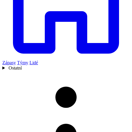
Zápasy
Týmy
Lidé
Ostatní