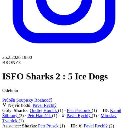
25.2.2026 19:00
BRONZE
ISFO Sharks
2 : 5
Ice Dogs
Odehrán
Průběh
Soupisky
Rozhodčí
🏅
Nejvíc bodů:
Pavel Rychlý
Góly:
Sharks
:
Ondřej Hamlík
(1)
·
Petr Pastorek
(1)
ID
:
Kamil
Štibraný
(2)
·
Petr Haničák
(1)
·
🏅
Pavel Rychlý
(1)
·
Miroslav
Tvardek
(1)
Asistence:
Sharks
:
Petr Prusek
(1)
ID
:
🏅
Pavel Rychlý
(2)
·